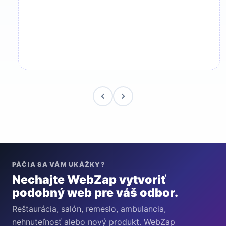
PÁČIA SA VÁM UKÁŽKY?
Nechajte WebZap vytvoriť
podobný web pre váš odbor.
Reštaurácia, salón, remeslo, ambulancia,
nehnuteľnosť alebo nový produkt. WebZap