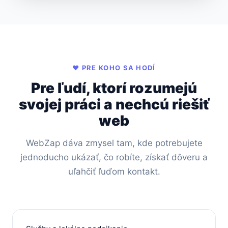
❤️ PRE KOHO SA HODÍ
Pre ľudí, ktorí rozumejú
svojej práci a nechcú riešiť
web
WebZap dáva zmysel tam, kde potrebujete
jednoducho ukázať, čo robíte, získať dôveru a
uľahčiť ľuďom kontakt.