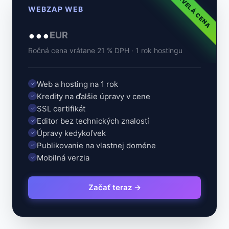
SKVELÁ CENA
WEBZAP WEB
...
EUR
Ročná cena vrátane 21 % DPH · 1 rok hostingu
Web a hosting na 1 rok
✓
Kredity na ďalšie úpravy v cene
✓
SSL certifikát
✓
Editor bez technických znalostí
✓
Úpravy kedykoľvek
✓
Publikovanie na vlastnej doméne
✓
Mobilná verzia
✓
Začať teraz →