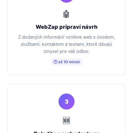
🤖
WebZap pripraví návrh
Z dodaných informácií vznikne web s úvodom,
službami, kontaktom a textami, ktoré dávajú
zmysel pre váš odbor.
🕐 až 10 minút
3
🆕