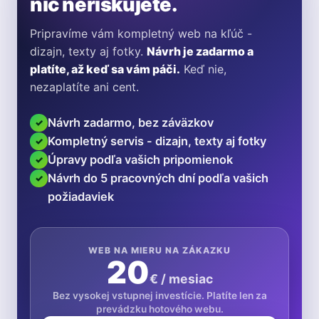
nič neriskujete.
Pripravíme vám kompletný web na kľúč -
dizajn, texty aj fotky.
Návrh je zadarmo a
platíte, až keď sa vám páči.
Keď nie,
nezaplatíte ani cent.
Návrh zadarmo, bez záväzkov
✓
Kompletný servis - dizajn, texty aj fotky
✓
Úpravy podľa vašich pripomienok
✓
Návrh do 5 pracovných dní podľa vašich
✓
požiadaviek
WEB NA MIERU NA ZÁKAZKU
20
€ / mesiac
Bez vysokej vstupnej investície. Platíte len za
prevádzku hotového webu.