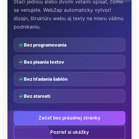
Stačí jednou alebo dvomi vetami opísať, čomu
sa venujete. WebZap automaticky vytvorí
dizajn, štruktúru webu aj texty na mieru vášmu
podnikaniu.
Bez programovania
Bez písania textov
Bez hľadania šablón
Bez starostí
Začať bez prázdnej stránky
Pozrieť si ukážky