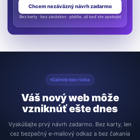
Chcem nezáväzný návrh zadarmo
Bez karty · bez záväzkov · platíte, až keď ste spokojní
Začnite bez rizika
Váš nový web môže
vzniknúť ešte dnes
Vyskúšajte prvý návrh zadarmo. Bez karty, len
cez bezpečný e-mailový odkaz a bez čakania