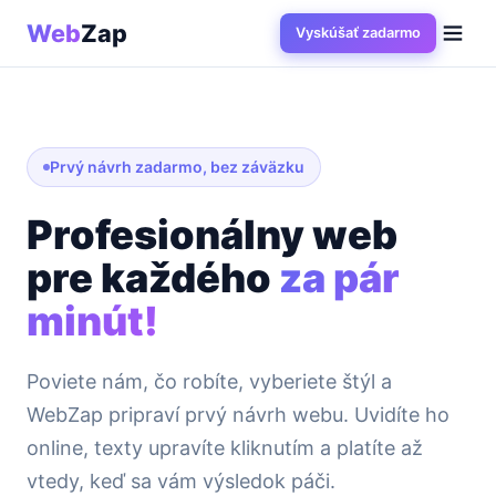
Web
Zap
Vyskúšať zadarmo
Prvý návrh zadarmo, bez záväzku
Profesionálny web
pre každého
za pár
minút!
Poviete nám, čo robíte, vyberiete štýl a
WebZap pripraví prvý návrh webu. Uvidíte ho
online, texty upravíte kliknutím a platíte až
vtedy, keď sa vám výsledok páči.