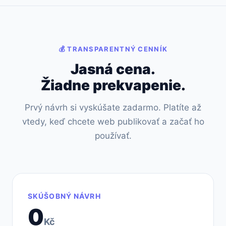
💰 TRANSPARENTNÝ CENNÍK
Jasná cena.
Žiadne prekvapenie.
Prvý návrh si vyskúšate zadarmo. Platíte až
vtedy, keď chcete web publikovať a začať ho
používať.
SKÚŠOBNÝ NÁVRH
0
Kč