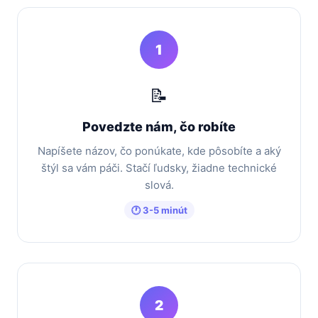
1
📝
Povedzte nám, čo robíte
Napíšete názov, čo ponúkate, kde pôsobíte a aký
štýl sa vám páči. Stačí ľudsky, žiadne technické
slová.
🕐 3-5 minút
2