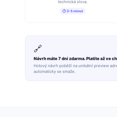
technická slova.
🕐 3-5 minut
🔗
Návrh máte 7 dní zdarma. Platíte až ve c
Hotový návrh poběží na unikátní preview adre
automaticky se smaže.