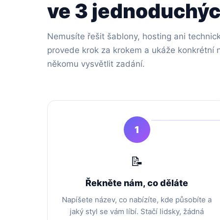
ve 3 jednoduchýc
Nemusíte řešit šablony, hosting ani techn
provede krok za krokem a ukáže konkrétní ná
někomu vysvětlit zadání.
1
📝
Řekněte nám, co děláte
Napíšete název, co nabízíte, kde působíte a
jaký styl se vám líbí. Stačí lidsky, žádná