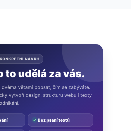
 KONKRÉTNÍ NÁVRH
to udělá za vás.
o dvěma větami popsat, čím se zabýváte.
y vytvoří design, strukturu webu i texty
odnikání.
vání
Bez psaní textů