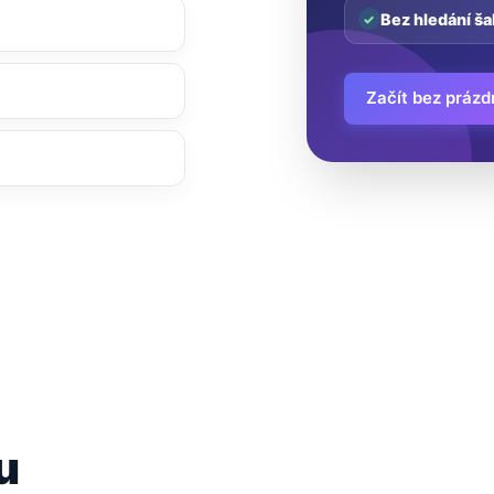
Bez hledání ša
Začít bez prázd
u