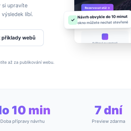
 si upravíte
Rezervovat stůl →
 výsledek líbí.
Návrh obvykle do 10 minut
✓
okno můžete nechat otevřené
t příklady webů
Svíčková na smetaně
atíte až za publikování webu.
do 10 min
7 dní
Doba přípravy návrhu
Preview zdarma