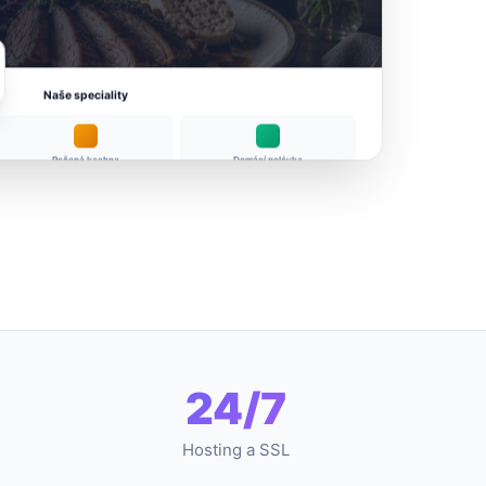
Naše speciality
Pečená kachna
Domácí polévka
24/7
Hosting a SSL