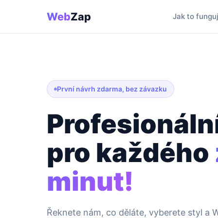
Web
Zap
Jak to fungu
První návrh zdarma, bez závazku
Profesionáln
pro každého
minut!
Řeknete nám, co děláte, vyberete styl a 