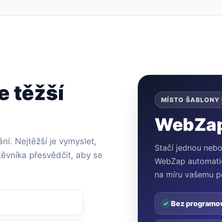
e těžší
MÍSTO ŠABLONY
WebZap 
í. Nejtěžší je vymyslet,
Stačí jednou neb
těvníka přesvědčit, aby se
WebZap automatick
na míru vašemu p
Bez programo