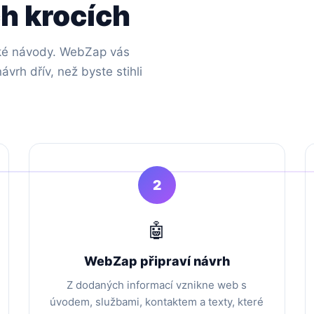
h krocích
ické návody. WebZap vás
vrh dřív, než byste stihli
2
🤖
WebZap připraví návrh
Z dodaných informací vznikne web s
úvodem, službami, kontaktem a texty, které