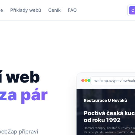
je
Příklady webů
Ceník
FAQ
C
í web
webzap.cz/preview/ca
za pár
Restaurace U Nováků
Poctivá česká ku
od roku 1992
Domácí recepty, čerstvé suroviny a m
WebZap připraví
Rezervujte stůl online - otevřeno de