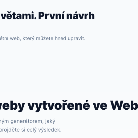
 větami. První návrh
étní web, který můžete hned upravit.
weby vytvořené ve We
ným generátorem, jaký
projděte si celý výsledek.