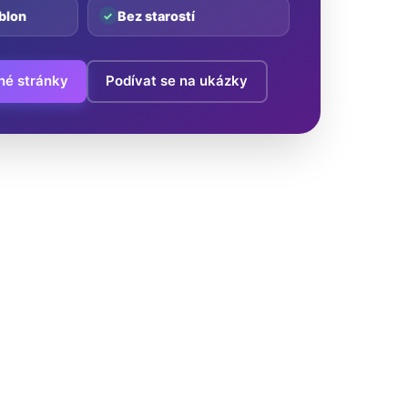
blon
Bez starostí
né stránky
Podívat se na ukázky