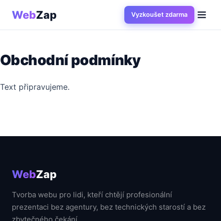
Web
Zap
Vyzkoušet zdarma
Obchodní podmínky
Text připravujeme.
Web
Zap
Tvorba webu pro lidi, kteří chtějí profesionální
prezentaci bez agentury, bez technických starostí a bez
zbytečného čekání.