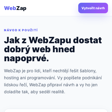
Web
Zap
Vytvořit návrh
NÁVOD K POUŽITÍ
Jak z WebZapu dostat
dobrý web hned
napoprvé.
WebZap je pro lidi, kteří nechtějí řešit šablony,
hosting ani programování. Vy popíšete podnikání
lidskou řečí, WebZap připraví návrh a vy ho jen
doladíte tak, aby seděl realitě.