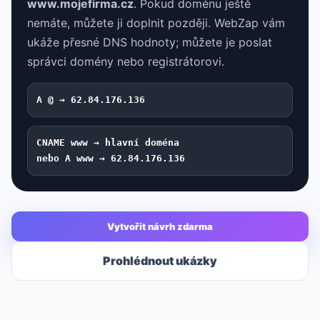
www.mojefirma.cz
. Pokud doménu ještě
nemáte, můžete ji doplnit později. WebZap vám
ukáže přesné DNS hodnoty; můžete je poslat
správci domény nebo registrátorovi.
A @ → 62.84.176.136
CNAME www → hlavní doména
nebo A www → 62.84.176.136
Vytvořit návrh zdarma
Prohlédnout ukázky