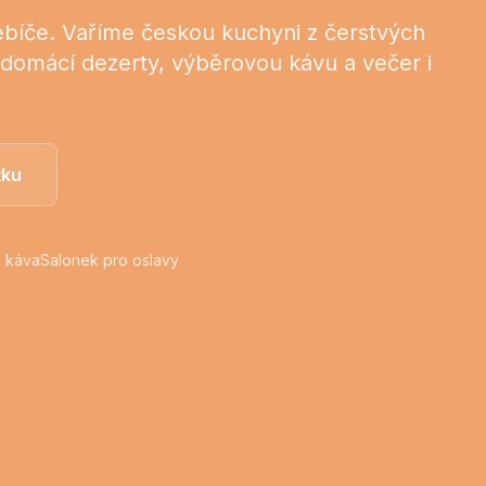
ebíče. Vaříme českou kuchyni z čerstvých
domácí dezerty, výběrovou kávu a večer i
tku
a káva
Salonek pro oslavy