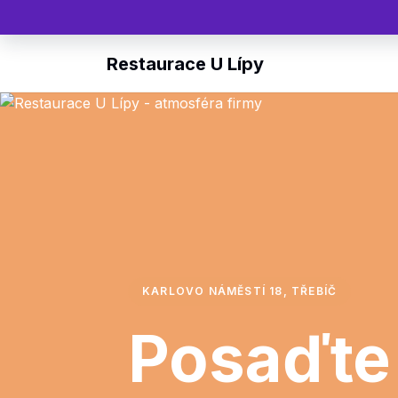
Restaurace U Lípy
KARLOVO NÁMĚSTÍ 18, TŘEBÍČ
Posaďte