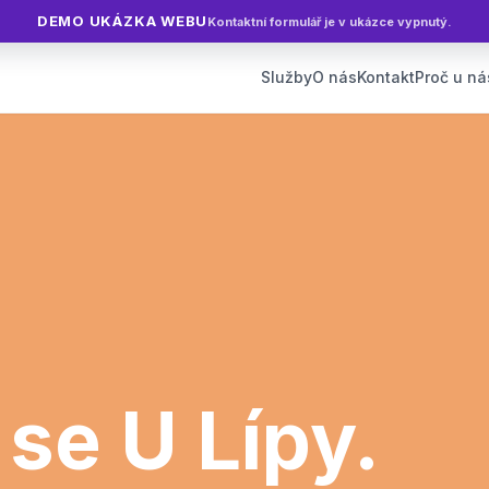
DEMO UKÁZKA WEBU
Kontaktní formulář je v ukázce vypnutý.
Služby
O nás
Kontakt
Proč u ná
 se
U Lípy
.