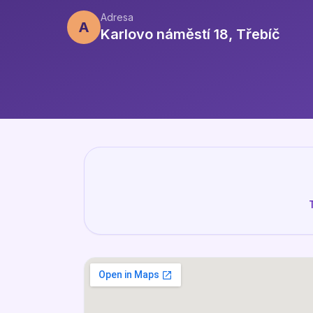
Adresa
A
Karlovo náměstí 18, Třebíč