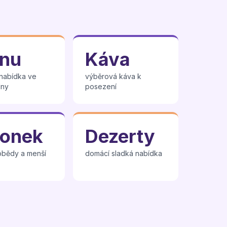
nu
Káva
 nabídka ve
výběrová káva k
dny
posezení
lonek
Dezerty
obědy a menší
domácí sladká nabídka