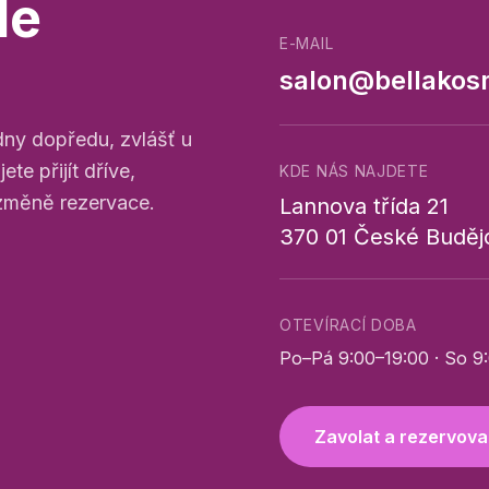
de
E-MAIL
salon@bellakos
ny dopředu, zvlášť u
te přijít dříve,
KDE NÁS NAJDETE
 změně rezervace.
Lannova třída 21
370 01 České Buděj
OTEVÍRACÍ DOBA
Po–Pá 9:00–19:00 · So 9
Zavolat a rezervova