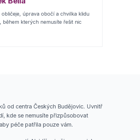
ek Bella
obličeje, úprava obočí a chvilka klidu
, během kterých nemusíte řešit nic
roků od centra Českých Budějovic. Uvnitř
edí, kde se nemusíte přizpůsobovat
 aby péče patřila pouze vám.