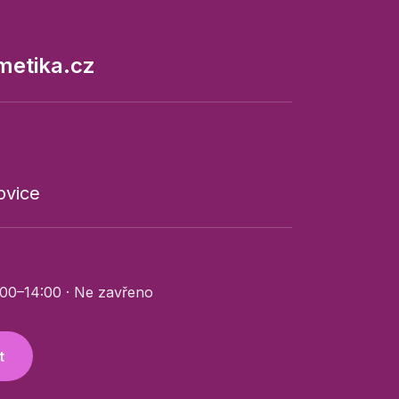
metika.cz
ovice
:00–14:00 · Ne zavřeno
t