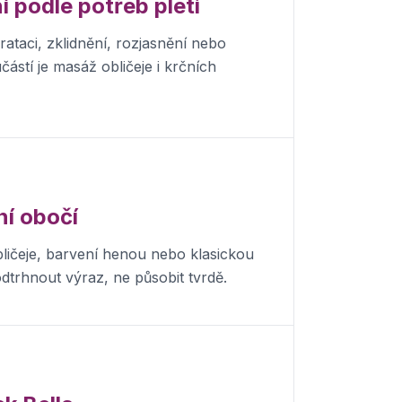
í podle potřeb pleti
ataci, zklidnění, rozjasnění nebo
částí je masáž obličeje i krčních
ní obočí
ličeje, barvení henou nebo klasickou
trhnout výraz, ne působit tvrdě.