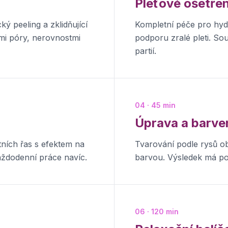
Pleťové ošetřen
ý peeling a zklidňující
Kompletní péče pro hydr
mi póry, nerovnostmi
podporu zralé pleti. Sou
partií.
04 · 45 min
Úprava a barve
tních řas s efektem na
Tvarování podle rysů ob
aždodenní práce navíc.
barvou. Výsledek má pod
06 · 120 min