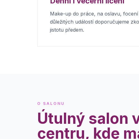
Denní i večerní líčení
Make-up do práce, na oslavu, focení
důležitých událostí doporučujeme zk
jistotu předem.
O SALONU
Útulný salon 
centru, kde m