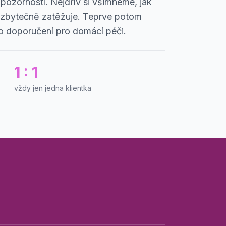
pozorností. Nejdřív si všimneme, jak
 ji zbytečně zatěžuje. Teprve potom
bo doporučení pro domácí péči.
1 : 1
vždy jen jedna klientka