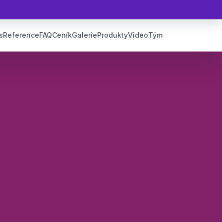
s
Reference
FAQ
Ceník
Galerie
Produkty
Video
Tým