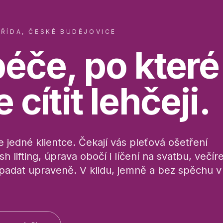
ŘÍDA, ČESKÉ BUDĚJOVICE
péče, po které
te
cítit
lehčeji.
 jedné klientce. Čekají vás pleťová ošetření
sh lifting, úprava obočí i líčení na svatbu, večír
adat upraveně. V klidu, jemně a bez spěchu v