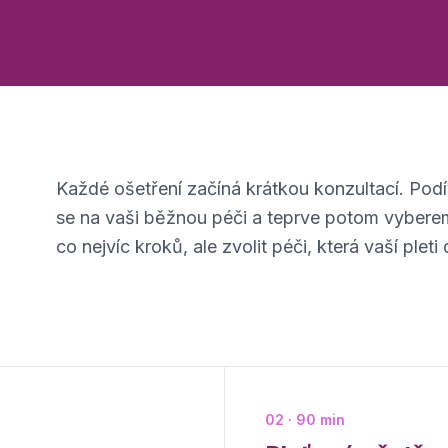
Každé ošetření začíná krátkou konzultací. Podí
u
se na vaši běžnou péči a teprve potom vybereme
co nejvíc kroků, ale zvolit péči, která vaší plet
02 · 90 min