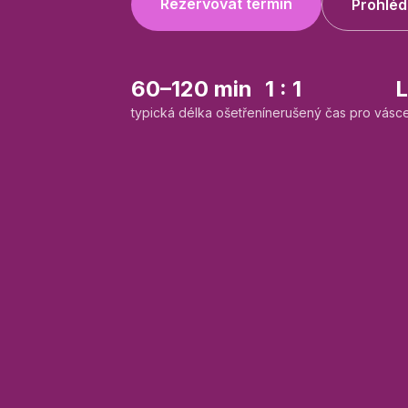
Rezervovat termín
Prohléd
60–120 min
1 : 1
L
typická délka ošetření
nerušený čas pro vás
c