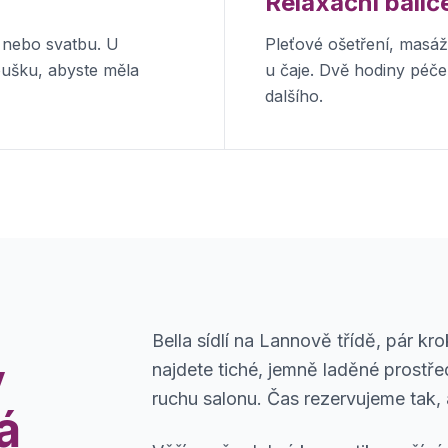
Relaxační balíč
 nebo svatbu. U
Pleťové ošetření, masáž 
oušku, abyste měla
u čaje. Dvě hodiny péče
dalšího.
Bella sídlí na Lannově třídě, pár k
v
najdete tiché, jemně laděné prostř
ruchu salonu. Čas rezervujeme tak,
á