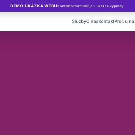
DEMO UKÁZKA WEBU
Kontaktní formulář je v ukázce vypnutý.
Služby
O nás
Kontakt
Proč u ná