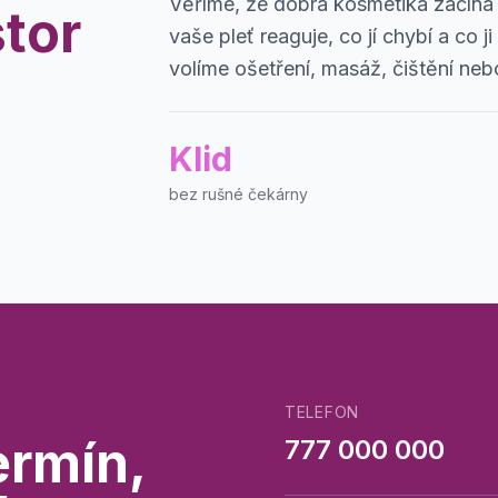
Věříme, že dobrá kosmetika začíná 
stor
vaše pleť reaguje, co jí chybí a co
volíme ošetření, masáž, čištění ne
Klid
bez rušné čekárny
TELEFON
ermín,
777 000 000