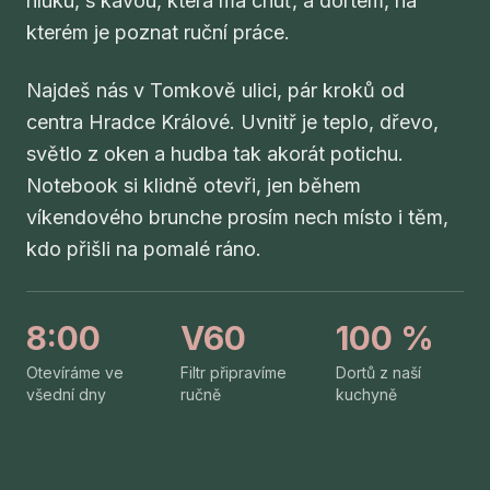
hluku, s kávou, která má chuť, a dortem, na
kterém je poznat ruční práce.
Najdeš nás v Tomkově ulici, pár kroků od
centra Hradce Králové. Uvnitř je teplo, dřevo,
světlo z oken a hudba tak akorát potichu.
Notebook si klidně otevři, jen během
víkendového brunche prosím nech místo i těm,
kdo přišli na pomalé ráno.
8:00
V60
100 %
Otevíráme ve
Filtr připravíme
Dortů z naší
všední dny
ručně
kuchyně