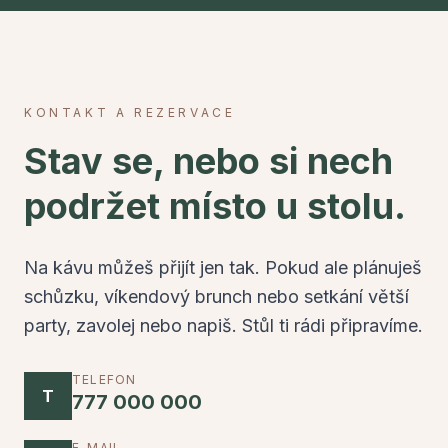
KONTAKT A REZERVACE
Stav se, nebo si nech
podržet místo u stolu.
Na kávu můžeš přijít jen tak. Pokud ale plánuješ
schůzku, víkendový brunch nebo setkání větší
party, zavolej nebo napiš. Stůl ti rádi připravíme.
TELEFON
T
777 000 000
E-MAIL