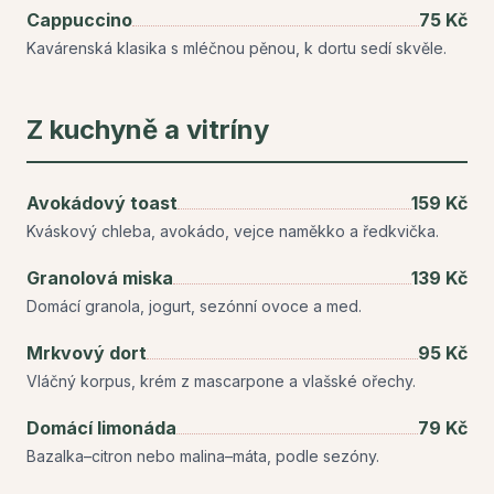
Cappuccino
75 Kč
Kavárenská klasika s mléčnou pěnou, k dortu sedí skvěle.
Z kuchyně a vitríny
Avokádový toast
159 Kč
Kváskový chleba, avokádo, vejce naměkko a ředkvička.
Granolová miska
139 Kč
Domácí granola, jogurt, sezónní ovoce a med.
Mrkvový dort
95 Kč
Vláčný korpus, krém z mascarpone a vlašské ořechy.
Domácí limonáda
79 Kč
Bazalka–citron nebo malina–máta, podle sezóny.