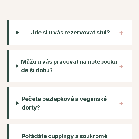
+
Jde si u vás rezervovat stůl?
Můžu u vás pracovat na notebooku
+
delší dobu?
Pečete bezlepkové a veganské
+
dorty?
Pořádáte cuppingy a soukromé