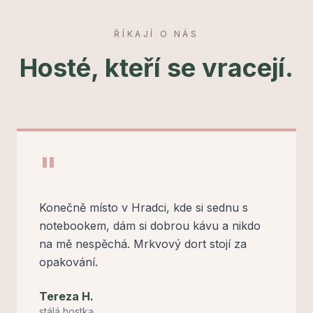
ŘÍKAJÍ O NÁS
Hosté, kteří se vracejí.
"
Konečně místo v Hradci, kde si sednu s
notebookem, dám si dobrou kávu a nikdo
na mě nespěchá. Mrkvový dort stojí za
opakování.
Tereza H.
stálá hostka