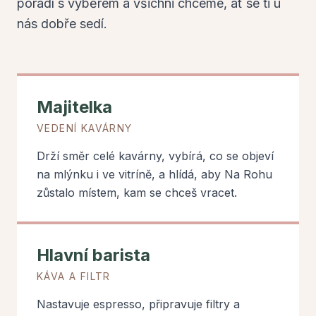
poradí s výběrem a všichni chceme, ať se ti u
nás dobře sedí.
Majitelka
VEDENÍ KAVÁRNY
Drží směr celé kavárny, vybírá, co se objeví
na mlýnku i ve vitríně, a hlídá, aby Na Rohu
zůstalo místem, kam se chceš vracet.
Hlavní barista
KÁVA A FILTR
Nastavuje espresso, připravuje filtry a