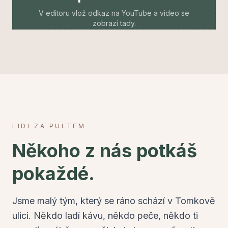
V editoru vlož odkaz na YouTube a video se
zobrazí tady.
LIDI ZA PULTEM
Někoho z nás potkáš
pokaždé.
Jsme malý tým, který se ráno schází v Tomkově
ulici. Někdo ladí kávu, někdo peče, někdo ti