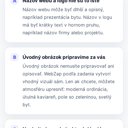
A
Názov webu a logo nie sú to isté
Názov webu môže byť dlhší a opisný,
napríklad prezentácia bytu. Názov v logu
má byť krátky text v hornom pruhu,
napríklad názov firmy alebo projektu.
B
Úvodný obrázok pripravíme za vás
Úvodný obrázok nemusíte pripravovať ani
opisovať. WebZap podľa zadania vytvorí
vhodný vizuál sám. Len ak chcete, môžete
atmosféru upresniť: moderná ordinácia,
útulná kaviareň, pole so zeleninou, svetlý
byt.