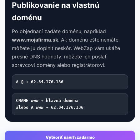
Publikovanie na vlastnú
doménu
Po objednaní zadáte doménu, napríklad
www.mojafirma.sk
. Ak doménu ešte nemáte,
môžete ju doplniť neskôr. WebZap vám ukáže
presné DNS hodnoty; môžete ich poslať
správcovi domény alebo registrátorovi.
A @ → 62.84.176.136
CNAME www → hlavná doména
alebo A www → 62.84.176.136
Vytvoriť návrh zadarmo