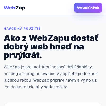
Web
Zap
Vytvoriť návrh
NÁVOD NA POUŽITIE
Ako z WebZapu dostať
dobrý web hneď na
prvýkrát.
WebZap je pre ľudí, ktorí nechcú riešiť šablóny,
hosting ani programovanie. Vy opíšete podnikanie
ľudskou rečou, WebZap pripraví návrh a vy ho už
len doladíte tak, aby sedel realite.